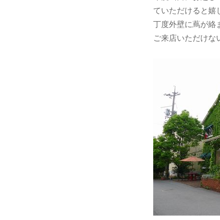
ー
ていただけると嬉
コ
丁度外壁に蔦が絡
さ
ご来店いただけな
ん
へ
へ
の