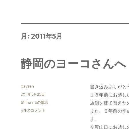
月:
2011年5月
静岡のヨーコさんへ
投
paysan
書き込みありがと
稿
投
2011年5月25日
１８年前にお越し
者
稿
カ
Shinaｒuの戯言
店舗を建て替えた
日:
テ
静
4件のコメント
また、６年前の平
ゴ
岡
す。
リ
の
ー
今度山口にお越し
ヨ