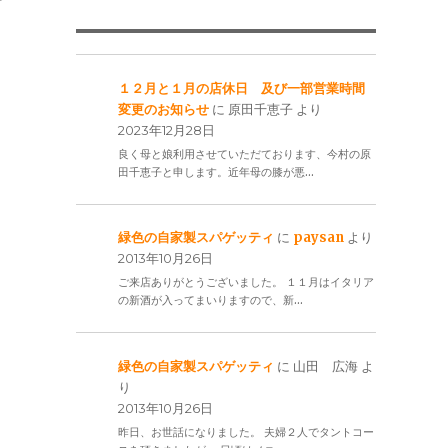
１２月と１月の店休日 及び一部営業時間
変更のお知らせ
に
原田千恵子
より
2023年12月28日
良く母と娘利用させていただております、今村の原
田千恵子と申します。近年母の膝が悪…
緑色の自家製スパゲッティ
に
paysan
より
2013年10月26日
ご来店ありがとうございました。 １１月はイタリア
の新酒が入ってまいりますので、新…
緑色の自家製スパゲッティ
に
山田 広海
よ
り
2013年10月26日
昨日、お世話になりました。 夫婦２人でタントコー