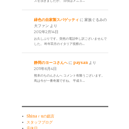
スを頂きましたが、 日頃はメニュ…
緑色の自家製スパゲッティ
に
家族ぐるみの
大ファン
より
2012年2月14日
お久しぶりです。突然の電話申し訳ございませんで
した。 昨年11月のイタリア視察の…
静岡のヨーコさんへ
に
paysan
より
2011年6月4日
熊本のちのんさんへ コメント有難うございます。
蔦は今が一番奇麗ですね。 平成５…
Shinaｒuの戯言
スタッフブログ
店休日