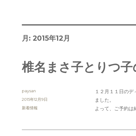
月:
2015年12月
椎名まさ子とりつ子
投
paysan
１２月１１日のデ
稿
投
2015年12月9日
ました。
者
稿
カ
新着情報
よって、ご予約は
日:
テ
ゴ
リ
ー