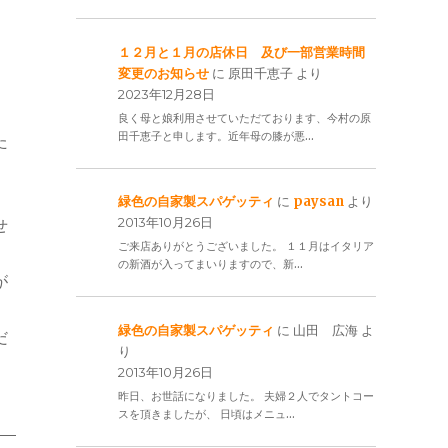
１２月と１月の店休日 及び一部営業時間
変更のお知らせ
に
原田千恵子
より
2023年12月28日
良く母と娘利用させていただております、今村の原
田千恵子と申します。近年母の膝が悪…
た
緑色の自家製スパゲッティ
に
paysan
より
2013年10月26日
せ
ご来店ありがとうございました。 １１月はイタリア
の新酒が入ってまいりますので、新…
が
緑色の自家製スパゲッティ
に
山田 広海
よ
だ
り
2013年10月26日
昨日、お世話になりました。 夫婦２人でタントコー
スを頂きましたが、 日頃はメニュ…