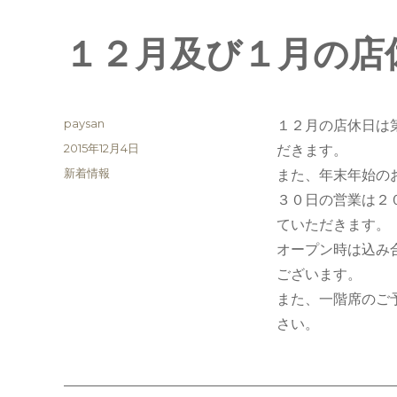
１２月及び１月の店
投
paysan
１２月の店休日は
稿
投
2015年12月4日
だきます。
者
稿
カ
新着情報
また、年末年始の
日:
テ
３０日の営業は２
ゴ
ていただきます。
リ
ー
オープン時は込み
ございます。
また、一階席のご
さい。