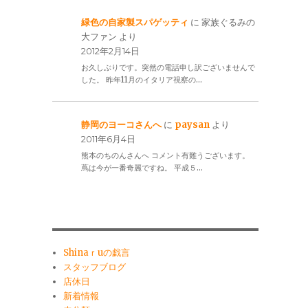
緑色の自家製スパゲッティ
に
家族ぐるみの
大ファン
より
2012年2月14日
お久しぶりです。突然の電話申し訳ございませんで
した。 昨年11月のイタリア視察の…
静岡のヨーコさんへ
に
paysan
より
2011年6月4日
熊本のちのんさんへ コメント有難うございます。
蔦は今が一番奇麗ですね。 平成５…
Shinaｒuの戯言
スタッフブログ
店休日
新着情報