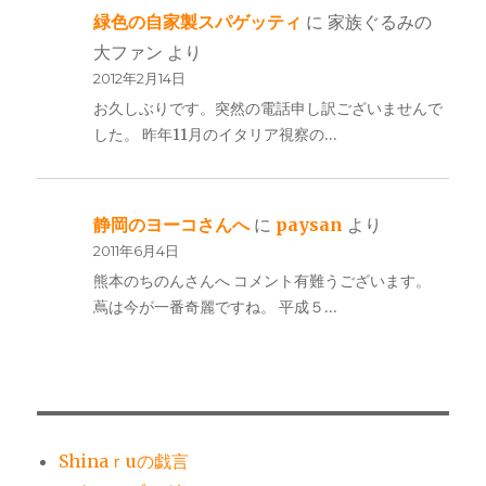
緑色の自家製スパゲッティ
に
家族ぐるみの
大ファン
より
2012年2月14日
お久しぶりです。突然の電話申し訳ございませんで
した。 昨年11月のイタリア視察の…
静岡のヨーコさんへ
に
paysan
より
2011年6月4日
熊本のちのんさんへ コメント有難うございます。
蔦は今が一番奇麗ですね。 平成５…
Shinaｒuの戯言