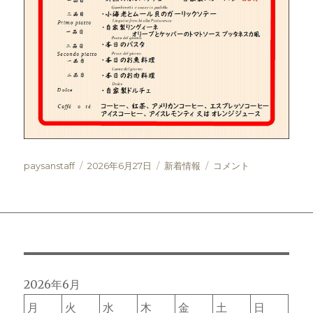
投
投
カ
ア
paysanstaff
2026年6月27日
新着情報
コメント
稿
稿
テ
ミ
者
日:
ゴ
ー
リ
カ
ー
＆
マ
ン
ジ
ャ
2026年6月
ー
月
火
水
木
金
土
日
レ