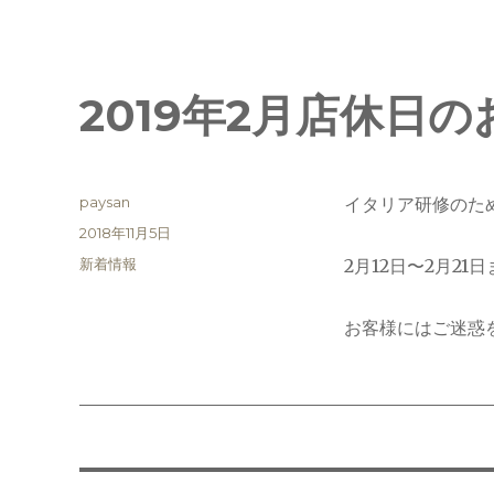
2019年2月店休日
投
paysan
イタリア研修のた
稿
投
2018年11月5日
者
稿
カ
新着情報
2月12日〜2月2
日:
テ
ゴ
お客様にはご迷惑
リ
ー
投