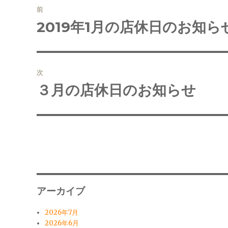
前
稿
2019年1月の店休日のお知ら
前
の
ナ
投
ビ
稿:
次
ゲ
３月の店休日のお知らせ
次
の
ー
投
シ
稿:
ョ
ン
アーカイブ
2026年7月
2026年6月