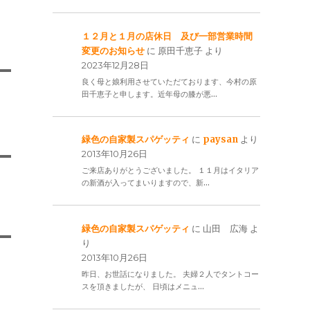
１２月と１月の店休日 及び一部営業時間
変更のお知らせ
に
原田千恵子
より
2023年12月28日
良く母と娘利用させていただております、今村の原
田千恵子と申します。近年母の膝が悪…
緑色の自家製スパゲッティ
に
paysan
より
2013年10月26日
ご来店ありがとうございました。 １１月はイタリア
の新酒が入ってまいりますので、新…
緑色の自家製スパゲッティ
に
山田 広海
よ
り
2013年10月26日
昨日、お世話になりました。 夫婦２人でタントコー
スを頂きましたが、 日頃はメニュ…