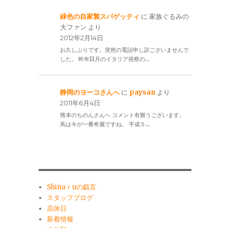
緑色の自家製スパゲッティ
に
家族ぐるみの
大ファン
より
2012年2月14日
お久しぶりです。突然の電話申し訳ございませんで
した。 昨年11月のイタリア視察の…
静岡のヨーコさんへ
に
paysan
より
2011年6月4日
熊本のちのんさんへ コメント有難うございます。
蔦は今が一番奇麗ですね。 平成５…
Shinaｒuの戯言
スタッフブログ
店休日
新着情報