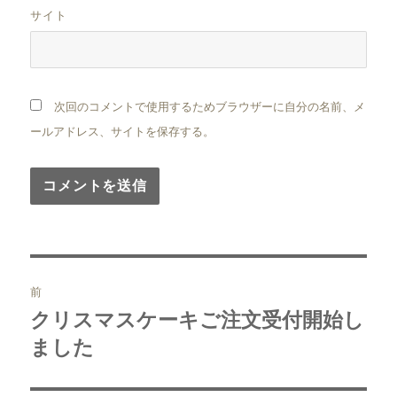
サイト
次回のコメントで使用するためブラウザーに自分の名前、メ
ールアドレス、サイトを保存する。
投
前
稿
クリスマスケーキご注文受付開始し
前
の
ました
ナ
投
ビ
稿: