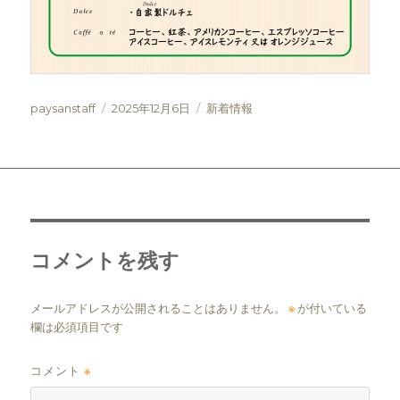
投
投
カ
paysanstaff
2025年12月6日
新着情報
稿
稿
テ
者
日:
ゴ
リ
ー
コメントを残す
メールアドレスが公開されることはありません。
※
が付いている
欄は必須項目です
コメント
※