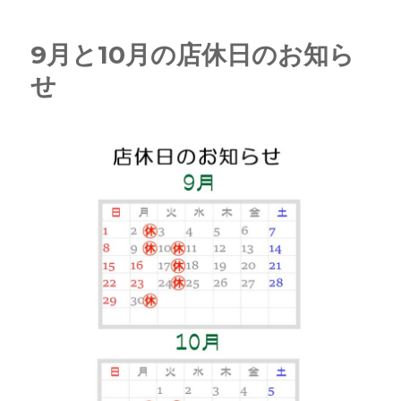
ー
０
２
５
9月と10月の店休日のお知ら
年
せ
１
月
の
店
休
日
に