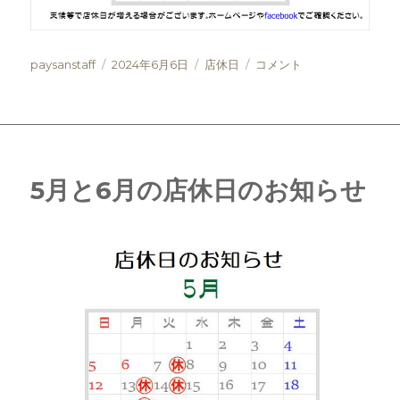
投
投
カ
6
paysanstaff
2024年6月6日
店休日
コメント
稿
稿
テ
月
者
日:
ゴ
～
リ
8
ー
月
の
店
5月と6月の店休日のお知らせ
休
日
に