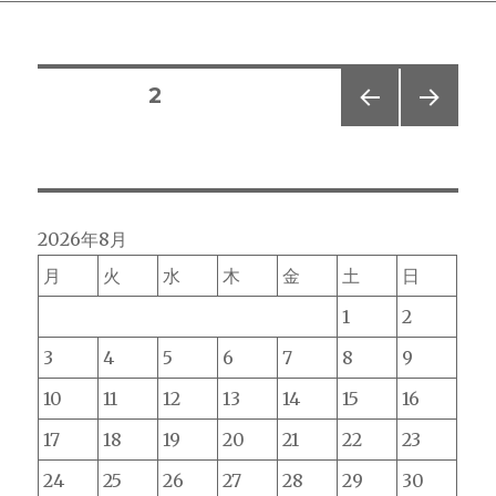
ー
月
の
店
投
休
固定ページ
2
日
前の
次の
の
稿
ペー
ペー
お
ジ
ジ
知
の
ら
せ
2026年8月
ペ
に
月
火
水
木
金
土
日
ー
1
2
ジ
3
4
5
6
7
8
9
10
11
12
13
14
15
16
送
17
18
19
20
21
22
23
り
24
25
26
27
28
29
30