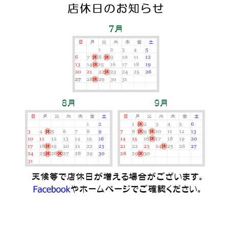
の
お
知
ら
せ
に