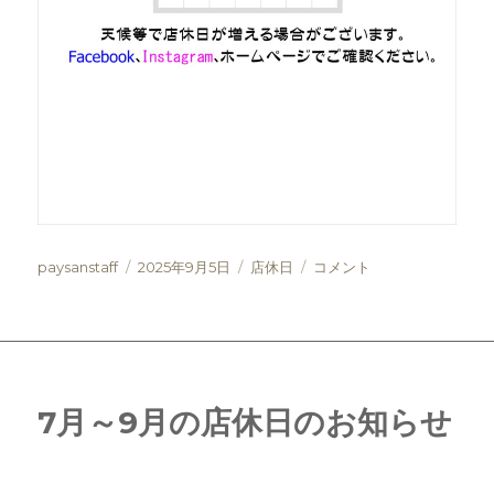
投
投
カ
９
paysanstaff
2025年9月5日
店休日
コメント
稿
稿
テ
月
者
日:
ゴ
～
リ
１
ー
０
月
の
7月～9月の店休日のお知らせ
店
休
日