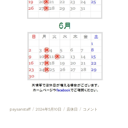
投
投
カ
5
paysanstaff
2024年5月10日
店休日
コメント
稿
稿
テ
月
者
日:
ゴ
と
リ
6