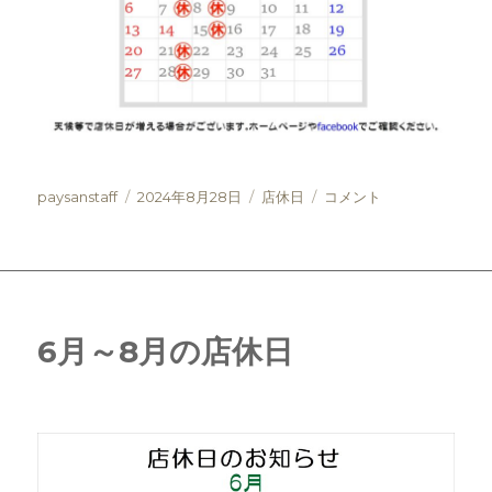
投
投
カ
9
paysanstaff
2024年8月28日
店休日
コメント
稿
稿
テ
月
者
日:
ゴ
と
リ
10
ー
月
の
店
6月～8月の店休日
休
日
の
お
知
ら