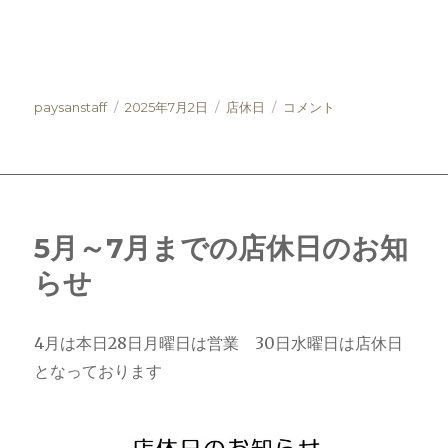
投
投
カ
7
paysanstaff
2025年7月2日
店休日
コメント
稿
稿
テ
月
者
日:
ゴ
～
リ
9
ー
月
の
店
5月～7月までの店休日のお知
休
らせ
日
の
お
知
4月は本日28日月曜日は営業 30日水曜日は店休日
ら
となっております
せ
に