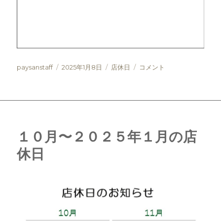
投
投
カ
1
paysanstaff
2025年1月8日
店休日
コメント
稿
稿
テ
月
者
日:
ゴ
～
リ
3
ー
月
の
店
１０月〜２０２５年１月の店
休
休日
日
の
お
知
ら
せ
に