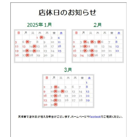
の
お
知
ら
せ
に