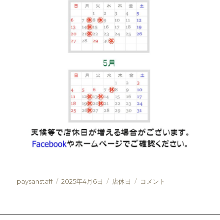
投
投
カ
4
paysanstaff
2025年4月6日
店休日
コメント
稿
稿
テ
月
者
日:
ゴ
～
リ
5