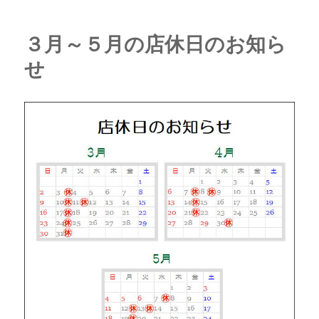
ー
月
の
定
３月～５月の店休日のお知ら
休
せ
日
の
お
知
ら
せ
に