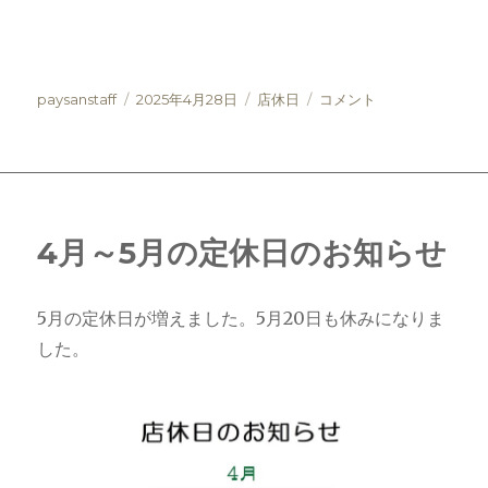
投
投
カ
5
paysanstaff
2025年4月28日
店休日
コメント
稿
稿
テ
月
者
日:
ゴ
～
リ
7
ー
月
ま
で
4月～5月の定休日のお知らせ
の
店
休
5月の定休日が増えました。5月20日も休みになりま
日
した。
の
お
知
ら
せ
に