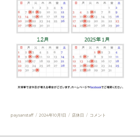
投
投
カ
１
paysanstaff
2024年10月1日
店休日
コメント
稿
稿
テ
０
者
日:
ゴ
月〜
リ
２