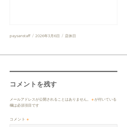
投
投
カ
paysanstaff
2026年3月6日
店休日
稿
稿
テ
者
日:
ゴ
リ
ー
コメントを残す
メールアドレスが公開されることはありません。
※
が付いている
欄は必須項目です
コメント
※